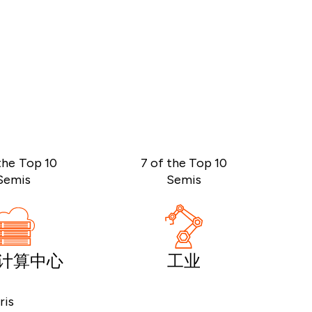
the Top 10
7 of the Top 10
Semis
Semis
计算中心
工业
ris