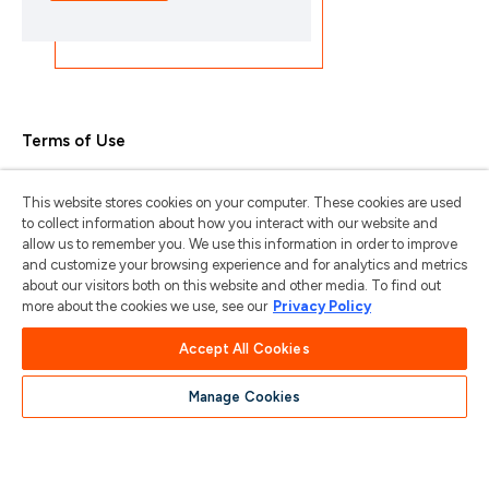
Terms of Use
Privacy Policy
This website stores cookies on your computer. These cookies are used
Trademarks & Copyrights
to collect information about how you interact with our website and
allow us to remember you. We use this information in order to improve
Trademark Usage Guidelines
and customize your browsing experience and for analytics and metrics
about our visitors both on this website and other media. To find out
Manage My Privacy
more about the cookies we use, see our
Privacy Policy
Do Not Sell/Share My Information
Accept All Cookies
Manage Cookies
苏ICP备2024101387号-1
苏公网安备
32011202001185号
COPYRIGHT © 2004-2025 ARTERIS, INC