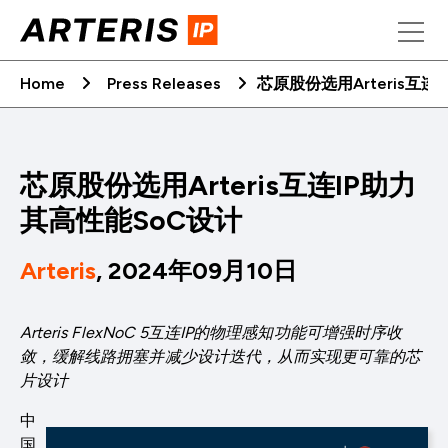
Skip
to
content
Home
Press Releases
芯原股份选用Arteris互连
芯原股份选用Arteris互连IP助力
其高性能SoC设计
Arteris
, 2024年09月10日
Arteris FlexNoC 5互连IP的物理感知功能可增强时序收
敛，缓解线路拥塞并减少设计迭代，从而实现更可靠的芯
片设计
中
国