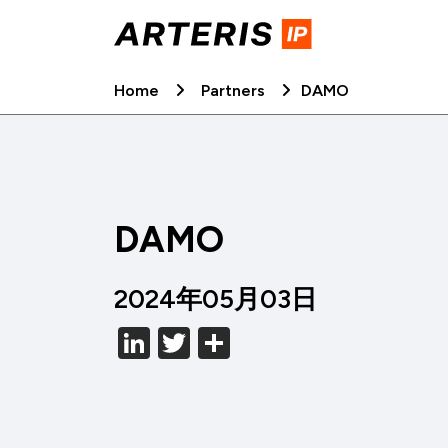
Skip
to
content
Home
Partners
DAMO
DAMO
2024年05月03日
LinkedIn
Twitter
分
享