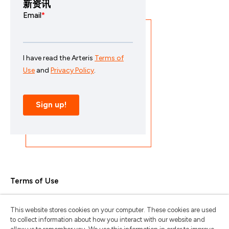
新资讯
Terms of Use
Privacy Policy
This website stores cookies on your computer. These cookies are used
Trademarks & Copyrights
to collect information about how you interact with our website and